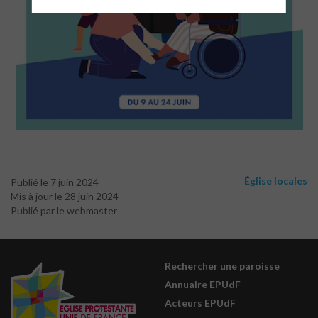
Église locales
Publié le 7 juin 2024
Mis à jour le 28 juin 2024
Publié par le webmaster
Rechercher une paroisse
Annuaire EPUdF
Acteurs EPUdF