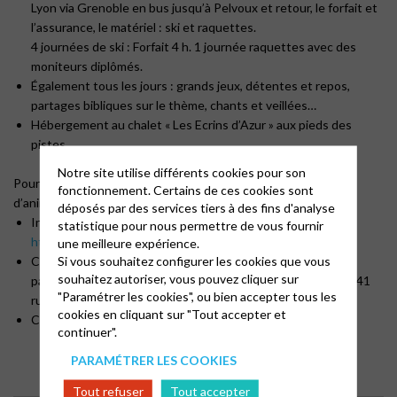
Lyon via Grenoble en bus jusqu’à Pelvoux et retour, le forfait et
l’assurance, le matériel : ski et raquettes.
4 journées de ski : Forfait 4 h. 1 journée raquettes avec des
moniteurs diplômés.
Également tous les jours : grands jeux, détentes et repos,
partages bibliques sur le thème, chants et veillées…
Hébergement au chalet « Les Ecrins d’Azur » aux pieds des
pistes.
Notre site utilise différents cookies pour son
Pour un camp joyeux et plein de découvertes, l’équipe
fonctionnement. Certains de ces cookies sont
d’animateurs vous attend avec impatience !
déposés par des services tiers à des fins d'analyse
Inscriptions en ligne sur le lien ci-joint :
statistique pour nous permettre de vous fournir
https://forms.gle/8FcXMiBG6YAhJqbS9
une meilleure expérience.
Si vous souhaitez configurer les cookies que vous
Chèque à l’ordre de « ACREPU-CAR » à envoyer auprès du
souhaitez autoriser, vous pouvez cliquer sur
pasteur Nicolas Mourgues Animateur régional jeunesse au 41
"Paramétrer les cookies", ou bien accepter tous les
rue des Cormorans 07130 Cornas
cookies en cliquant sur "Tout accepter et
Contact : nicolas.mourgues74@gmail.com , 06 63 03 15 60
continuer".
PARAMÉTRER LES COOKIES
Tout refuser
Tout accepter