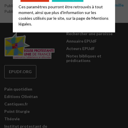
Jeunesse et famille
Publié le 6 décembre 2022
Ces paramètres pourront être retrouvés à tout
Publié par le webmaster
moment, ainsi que plus d'information sur les
cookies utilisés par le site, sur la page de
Mentions
légales.
Rechercher une paroisse
Annuaire EPUdF
Acteurs EPUdF
Notes bibliques et
prédications
EPUDF.ORG
Pain quotidien
Editions Olivétan
Cantiques.fr
Point liturgie
Théovie
Institut protestant de