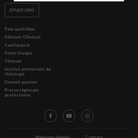
EPUDF.ORG
Pain quotidien
Editions Olivétan
Cantiques.fr
Point liturgie
Théovie
Institut protestant de
théologie
Devenir pasteur
Presse régionale
protestante
Mentions légales
Contact