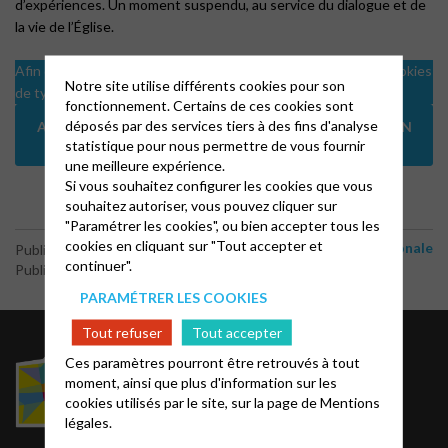
d’expériences. Un moment suspendu, au service du dialogue et de
la vie de l’Église.
Afin de visualiser les vidéos il est nécessaire d'accepter les cookies
Notre site utilise différents cookies pour son
de type analytics
fonctionnement. Certains de ces cookies sont
déposés par des services tiers à des fins d'analyse
ABONNEZ-VOUS À LA CHAÎNE YOUTUBE DE LA RÉGION
CAR
statistique pour nous permettre de vous fournir
une meilleure expérience.
Si vous souhaitez configurer les cookies que vous
souhaitez autoriser, vous pouvez cliquer sur
"Paramétrer les cookies", ou bien accepter tous les
cookies en cliquant sur "Tout accepter et
Vie régionale
Publié le 23 juin 2026
continuer".
Publié par le webmaster
PARAMÉTRER LES COOKIES
Tout refuser
Tout accepter
Rechercher une paroisse
Ces paramètres pourront être retrouvés à tout
Annuaire EPUdF
moment, ainsi que plus d'information sur les
Acteurs EPUdF
cookies utilisés par le site, sur la page de
Mentions
légales.
Notes bibliques et
prédications