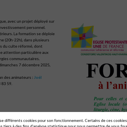
ique, avec un projet déployé sur
 investissement personnel.
rieurs. La formation se déploie
ine (20h-22h), dans plusieurs
s du culte réformé, dont
ne attention particulière aux
iturgies communautaires.
es dimanches 7 décembre 2025,
’un des animateurs :
Joël
8 83 59.
lise différents cookies pour son fonctionnement. Certains de ces cooki
es tiers à des fins d'analyse statistique pour nous permettre de vous fou