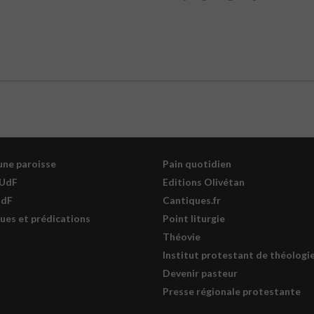
une paroisse
Pain quotidien
PUdF
Editions Olivétan
UdF
Cantiques.fr
ues et prédications
Point liturgie
Théovie
Institut protestant de théologi
Devenir pasteur
Presse régionale protestante