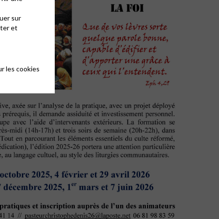
uer sur
ter et
r les cookies