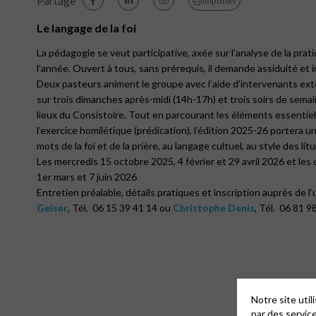
Partage
Imprimer
Le langage de la foi
La pédagogie se veut participative, axée sur l’analyse de la prat
l’année. Ouvert à tous, sans prérequis, il demande assiduité et
Deux pasteurs animent le groupe avec l’aide d’intervenants exté
sur trois dimanches après-midi (14h-17h) et trois soirs de sema
lieux du Consistoire. Tout en parcourant les éléments essentiel
l’exercice homilétique (prédication), l’édition 2025-26 portera u
mots de la foi et de la prière, au langage cultuel, au style des l
Les mercredis 15 octobre 2025, 4 février et 29 avril 2026 et l
1er mars et 7 juin 2026
Entretien préalable, détails pratiques et inscription auprès de l
Geiser
, Tél. 06 15 39 41 14 ou
Christophe Denis
, Tél. 06 81 9
Notre site uti
par des servic