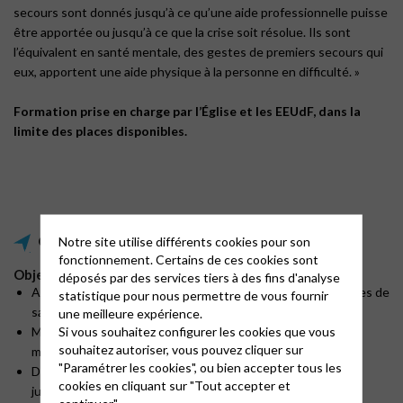
secours sont donnés jusqu’à ce qu’une aide professionnelle puisse
être apportée ou jusqu’à ce que la crise soit résolue. Ils sont
l’équivalent en santé mentale, des gestes de premiers secours qui
eux, apportent une aide physique à la personne en difficulté. »
Formation prise en charge par l’Église et les EEUdF, dans la
limite des places disponibles.
Notre site utilise différents cookies pour son
Objectifs et programme de formation
fonctionnement. Certains de ces cookies sont
Objectifs pédagogiques
déposés par des services tiers à des fins d'analyse
Acquérir des connaissances de base concernant les troubles de
statistique pour nous permettre de vous fournir
santé mentale
une meilleure expérience.
Si vous souhaitez configurer les cookies que vous
Mieux appréhender les différents types de crises en santé
souhaitez autoriser, vous pouvez cliquer sur
mentale
"Paramétrer les cookies", ou bien accepter tous les
Développer des compétences relationnelles : écouter sans
cookies en cliquant sur "Tout accepter et
jugement, rassurer et donner de information.
continuer".