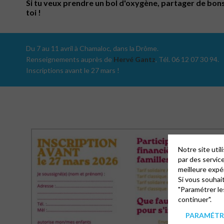
Si tu veux prendre un bol d'oxygène, partager de bons m
toi !
Du 7 au 11 avril à Chamaloc, dans la Drôme.
Renseignements auprès de
Hervé Gantz
, Tél. 06 12 07 30 94.
Inscriptions avant le 27 mars !
Notre site uti
par des servic
meilleure expé
Si vous souhai
"Paramétrer le
continuer".
PARAMÉTRE