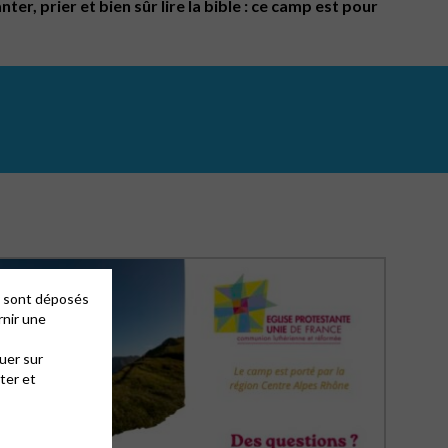
er, prier et bien sûr lire la bible : ce camp est pour
es sont déposés
rnir une
uer sur
ter et