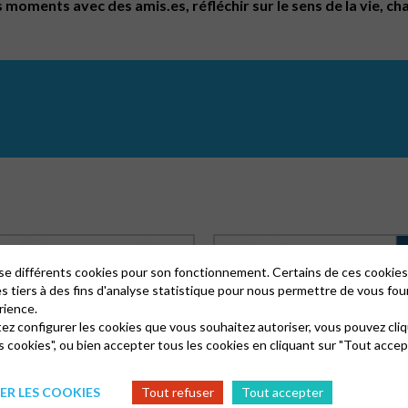
oments avec des amis.es, réfléchir sur le sens de la vie, chant
lise différents cookies pour son fonctionnement. Certains de ces cooki
es tiers à des fins d'analyse statistique pour nous permettre de vous fou
rience.
tez configurer les cookies que vous souhaitez autoriser, vous pouvez cliq
s cookies", ou bien accepter tous les cookies en cliquant sur "Tout accep
R LES COOKIES
Tout refuser
Tout accepter